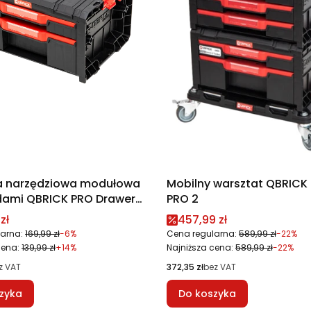
a narzędziowa modułowa
Mobilny warsztat QBRICK
adami QBRICK PRO Drawer
PRO 2
x 2.0 Basic
promocyjna
Cena promocyjna
zł
457,99 zł
arna:
169,99 zł
-6%
Cena regularna:
589,99 zł
-22%
cena:
139,99 zł
+14%
Najniższa cena:
589,99 zł
-22%
Cena
z VAT
372,35 zł
bez VAT
zyka
Do koszyka