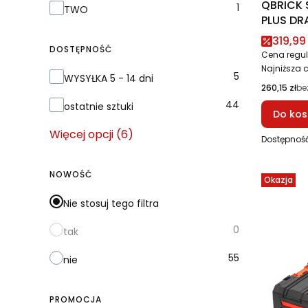
QBRICK 
1
TWO
PLUS DR
Cena 
319,99 
DOSTĘPNOŚĆ
Cena regul
Najniższa 
Dostępność
5
WYSYŁKA 5 - 14 dni
Cena
260,15 zł
be
44
ostatnie sztuki
Do kos
Więcej opcji (6)
Dostępnoś
NOWOŚĆ
Okazja
Nie stosuj tego filtra
0
tak
55
nie
PROMOCJA