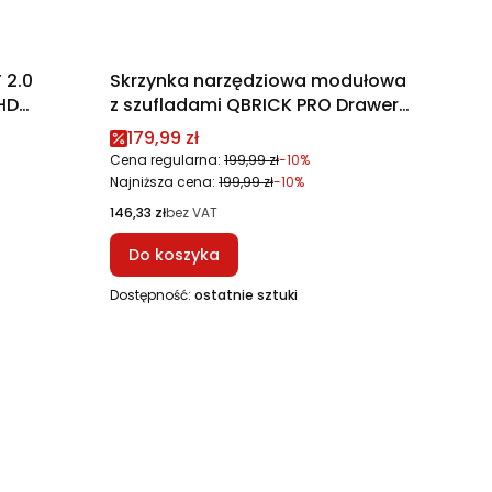
 2.0
Skrzynka narzędziowa modułowa
HD
z szufladami QBRICK PRO Drawer
3 Toolbox 2.0 Basic
Cena promocyjna
179,99 zł
Cena regularna:
199,99 zł
-10%
Najniższa cena:
199,99 zł
-10%
Cena
146,33 zł
bez VAT
Do koszyka
Dostępność:
ostatnie sztuki