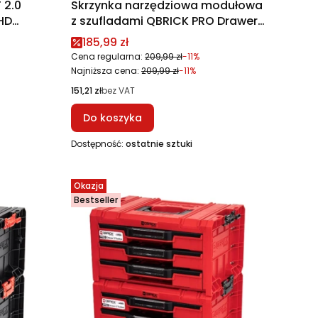
 2.0
Skrzynka narzędziowa modułowa
HD
z szufladami QBRICK PRO Drawer
2 Toolbox 2.0 Expert
Cena promocyjna
185,99 zł
Cena regularna:
209,99 zł
-11%
Najniższa cena:
209,99 zł
-11%
Cena
151,21 zł
bez VAT
Do koszyka
Dostępność:
ostatnie sztuki
Okazja
Bestseller