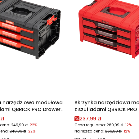
a narzędziowa modułowa
Skrzynka narzędziowa m
adami QBRICK PRO Drawer
z szufladami QBRICK PRO
x 2.0 Expert
3 Toolbox Expert RED Ultr
promocyjna
Cena promocyjna
zł
237,99 zł
arna:
249,99 zł
-22%
Cena regularna:
269,99 zł
-12%
cena:
249,99 zł
-22%
Najniższa cena:
269,99 zł
-12%