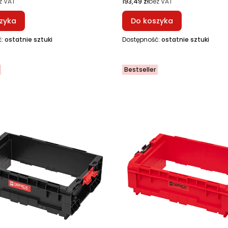
Cena
z VAT
193,49 zł
bez VAT
zyka
Do koszyka
ć:
ostatnie sztuki
Dostępność:
ostatnie sztuki
Bestseller