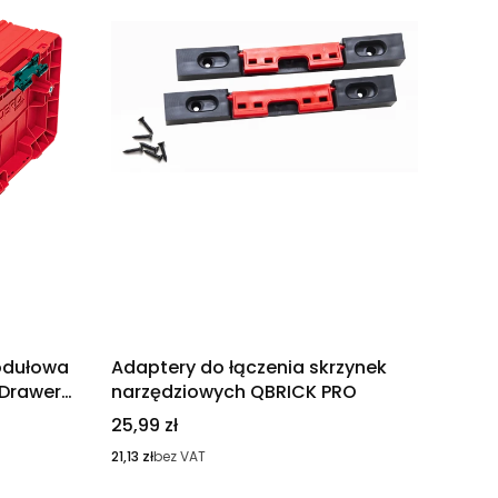
odułowa
Adaptery do łączenia skrzynek
 Drawer
narzędziowych QBRICK PRO
a HD
Cena
25,99 zł
Cena
21,13 zł
bez VAT