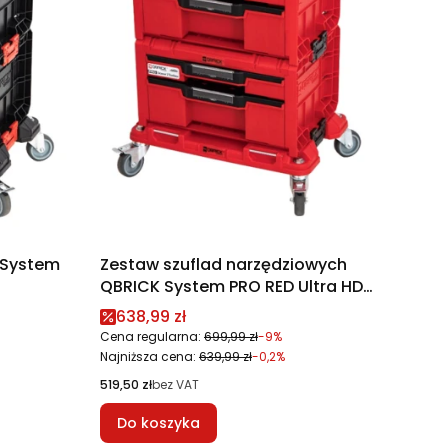
 System
Zestaw szuflad narzędziowych
QBRICK System PRO RED Ultra HD
DRAWER 2.0 EXPERT SET 3
Cena promocyjna
638,99 zł
Cena regularna:
699,99 zł
-9%
Najniższa cena:
639,99 zł
-0,2%
Cena
519,50 zł
bez VAT
Do koszyka