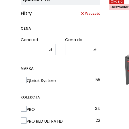
Okazja
Bestseller
Filtry
Wyczyść
CENA
Cena od
Cena do
zł
zł
MARKA
Marka
55
Qbrick System
KOLEKCJA
Kolekcja
34
PRO
22
PRO RED ULTRA HD