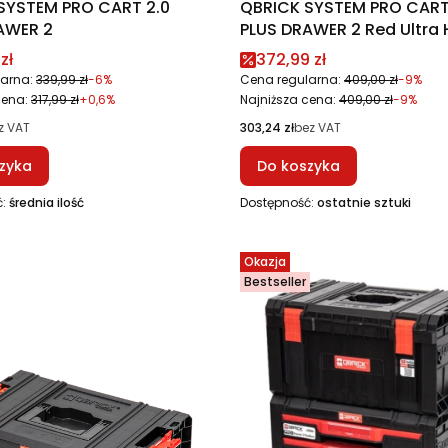
SYSTEM PRO CART 2.0
QBRICK SYSTEM PRO CART
AWER 2
PLUS DRAWER 2 Red Ultra 
Custom
promocyjna
Cena promocyjna
zł
372,99 zł
arna:
339,99 zł
-6%
Cena regularna:
409,00 zł
-9%
cena:
317,99 zł
+0,6%
Najniższa cena:
409,00 zł
-9%
Cena
z VAT
303,24 zł
bez VAT
zyka
Do koszyka
ć:
średnia ilość
Dostępność:
ostatnie sztuki
Okazja
Bestseller