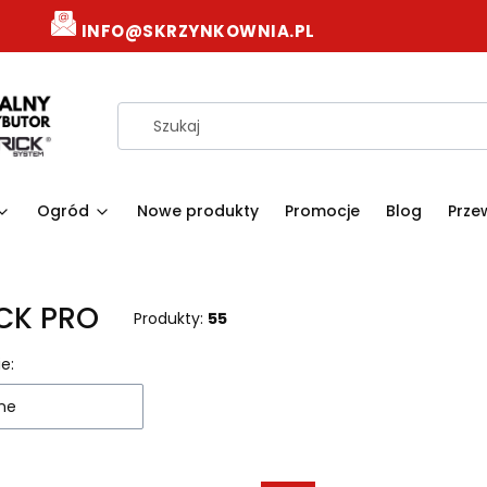
INFO@SKRZYNKOWNIA.PL
Ogród
Nowe produkty
Promocje
Blog
Prze
CK PRO
Produkty:
55
 produktów
e:
ne