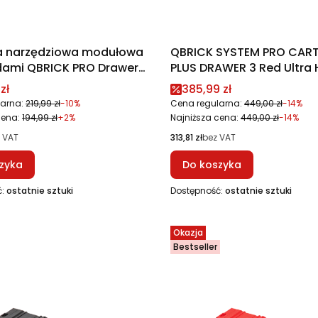
a narzędziowa modułowa
QBRICK SYSTEM PRO CART
adami QBRICK PRO Drawer
PLUS DRAWER 3 Red Ultra 
x 2.0 Expert RED Ultra HD
Custom
promocyjna
Cena promocyjna
zł
385,99 zł
arna:
219,99 zł
-10%
Cena regularna:
449,00 zł
-14%
cena:
194,99 zł
+2%
Najniższa cena:
449,00 zł
-14%
Cena
 VAT
313,81 zł
bez VAT
zyka
Do koszyka
ć:
ostatnie sztuki
Dostępność:
ostatnie sztuki
Okazja
Bestseller