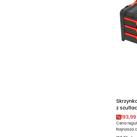
Skrzynk
z szufl
3 Toolbo
Cena 
193,99 
Cena regul
Najniższa 