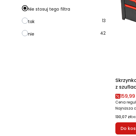
Nie stosuj tego filtra
13
tak
42
nie
Skrzynk
z szufl
2 Toolbo
Cena 
159,99 
Cena regul
Najniższa 
Cena
130,07 zł
be
Do kos