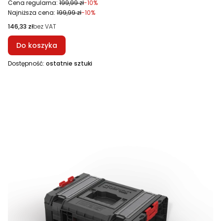
Cena regularna:
199,99 zł
-10%
Najniższa cena:
199,99 zł
-10%
Cena
146,33 zł
bez VAT
Do koszyka
Dostępność:
ostatnie sztuki