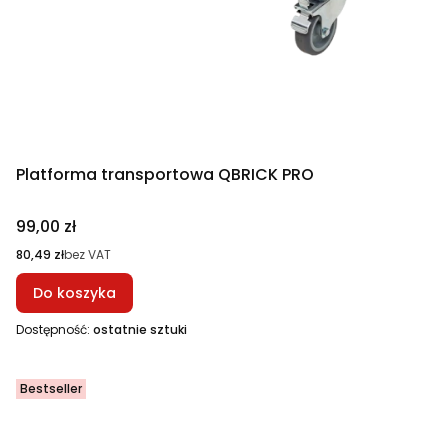
Platforma transportowa QBRICK PRO
Cena
99,00 zł
Cena
80,49 zł
bez VAT
Do koszyka
Dostępność:
ostatnie sztuki
Bestseller