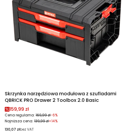
Skrzynka narzędziowa modułowa z szufladami
QBRICK PRO Drawer 2 Toolbox 2.0 Basic
Cena promocyjna
159,99 zł
Cena regularna:
169,99 zł
-6%
Najniższa cena:
139,99 zł
+14%
Cena
130,07 zł
bez VAT