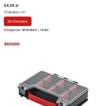
Cena
94,99 zł
Cena
77,23 zł
bez VAT
Do koszyka
Dostępność:
WYSYŁKA 5 - 14 dni
Bestseller