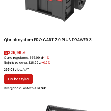
Qbrick system PRO CART 2.0 PLUS DRAWER 3
Cena promocyjna
325,99 zł
Cena regularna:
365,99 zł
-11%
Najniższa cena:
328,99 zł
-0,9%
Cena
265,03 zł
bez VAT
Do koszyka
Dostępność:
ostatnie sztuki