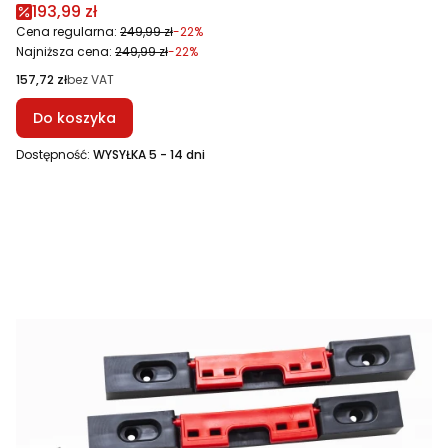
Cena promocyjna
193,99 zł
Cena regularna:
249,99 zł
-22%
Najniższa cena:
249,99 zł
-22%
Cena
157,72 zł
bez VAT
Do koszyka
Dostępność:
WYSYŁKA 5 - 14 dni