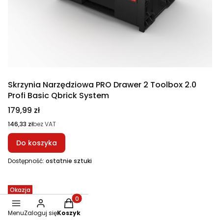
Skrzynia Narzędziowa PRO Drawer 2 Toolbox 2.0
Profi Basic Qbrick System
Cena
179,99 zł
Cena
146,33 zł
bez VAT
Do koszyka
Dostępność:
ostatnie sztuki
Okazja
Bestseller
Produkty w koszyku: 0. Zobacz szczegóły
Menu
Zaloguj się
Koszyk