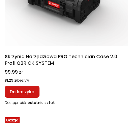
Skrzynia Narzędziowa PRO Technician Case 2.0
Profi QBRICK SYSTEM
Cena
99,99 zł
Cena
81,29 zł
bez VAT
Do koszyka
Dostępność:
ostatnie sztuki
Okazja