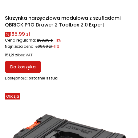
Skrzynka narzędziowa modułowa z szufladami
QBRICK PRO Drawer 2 Toolbox 2.0 Expert
Cena promocyjna
185,99 zł
Cena regularna:
209,99 zł
-11%
Najniższa cena:
209,99 zł
-11%
Cena
151,21 zł
bez VAT
Do koszyka
Dostępność:
ostatnie sztuki
Okazja