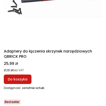
Adaptery do łączenia skrzynek narzędziowych
QBRICK PRO
Cena
25,99 zł
Cena
21,13 zł
bez VAT
Do koszyka
Dostępność:
ostatnie sztuki
Bestseller