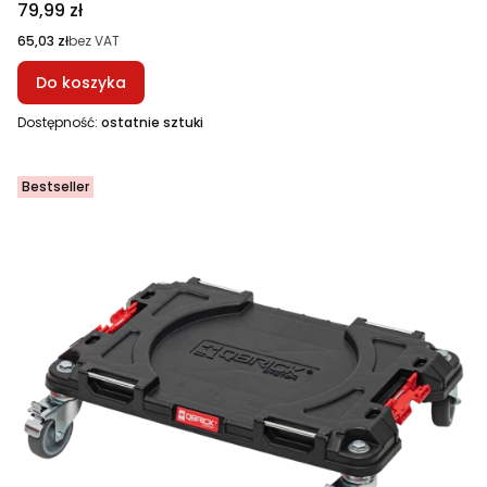
Cena
79,99 zł
Cena
65,03 zł
bez VAT
Do koszyka
Dostępność:
ostatnie sztuki
Bestseller