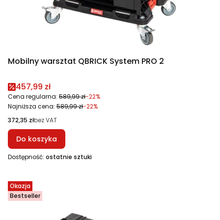
Mobilny warsztat QBRICK System PRO 2
Cena promocyjna
457,99 zł
Cena regularna:
589,99 zł
-22%
Najniższa cena:
589,99 zł
-22%
Cena
372,35 zł
bez VAT
Do koszyka
Dostępność:
ostatnie sztuki
Okazja
Bestseller