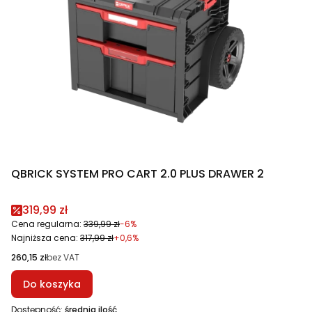
QBRICK SYSTEM PRO CART 2.0 PLUS DRAWER 2
Cena promocyjna
319,99 zł
Cena regularna:
339,99 zł
-6%
Najniższa cena:
317,99 zł
+0,6%
Cena
260,15 zł
bez VAT
Do koszyka
Dostępność:
średnia ilość