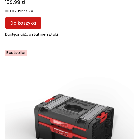
Cena
159,99 zł
Cena
130,07 zł
bez VAT
Do koszyka
Dostępność:
ostatnie sztuki
Bestseller