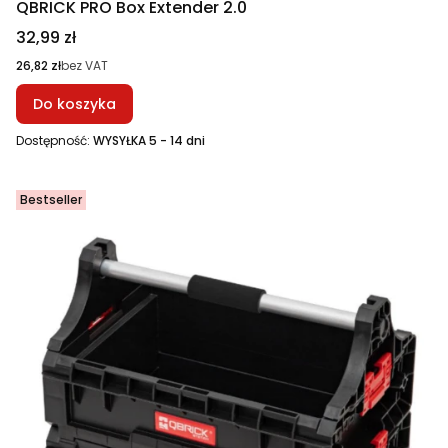
QBRICK PRO Box Extender 2.0
Cena
32,99 zł
Cena
26,82 zł
bez VAT
Do koszyka
Dostępność:
WYSYŁKA 5 - 14 dni
Bestseller