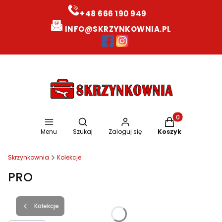
+48 666 190 949
INFO@SKRZYNKOWNIA.PL
Otwórz wyszukiwarkę
Produkty w koszy
Menu
Szukaj
Zaloguj się
Koszyk
Skrzynkownia
Kolekcje
PRO
Kolekcje