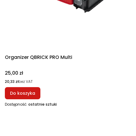
Organizer QBRICK PRO Multi
Cena
25,00 zł
Cena
20,33 zł
bez VAT
Do koszyka
Dostępność:
ostatnie sztuki