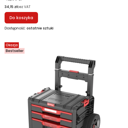
Cena
34,15 zł
bez VAT
Do koszyka
Dostępność:
ostatnie sztuki
Okazja
Bestseller