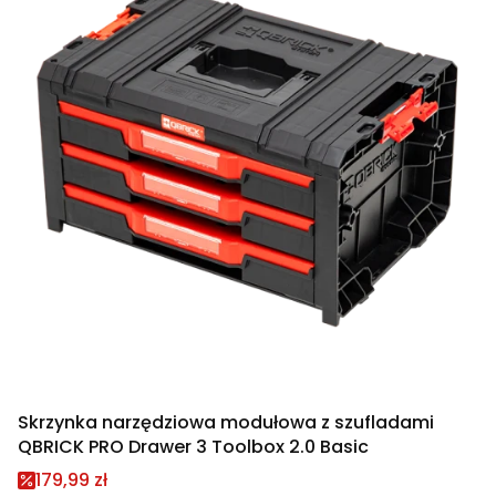
Skrzynka narzędziowa modułowa z szufladami
QBRICK PRO Drawer 3 Toolbox 2.0 Basic
Cena promocyjna
179,99 zł