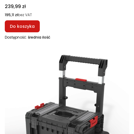
Cena
239,99 zł
Cena
195,11 zł
bez VAT
Do koszyka
Dostępność:
średnia ilość