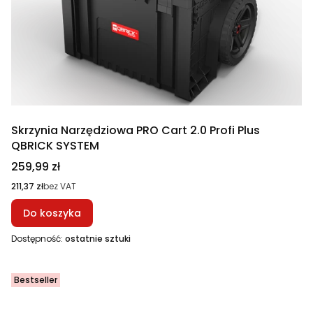
Skrzynia Narzędziowa PRO Cart 2.0 Profi Plus
QBRICK SYSTEM
Cena
259,99 zł
Cena
211,37 zł
bez VAT
Do koszyka
Dostępność:
ostatnie sztuki
Bestseller