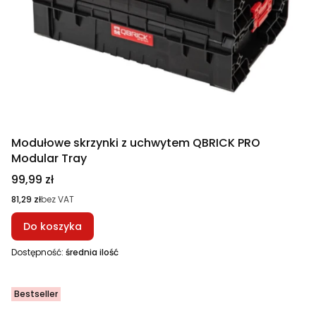
Modułowe skrzynki z uchwytem QBRICK PRO
Modular Tray
Cena
99,99 zł
Cena
81,29 zł
bez VAT
Do koszyka
Dostępność:
średnia ilość
Bestseller